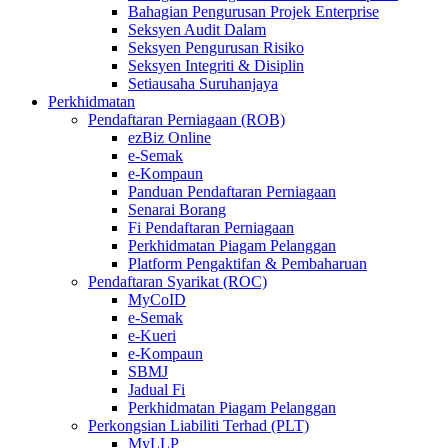
Bahagian Pengurusan Projek Enterprise
Seksyen Audit Dalam
Seksyen Pengurusan Risiko
Seksyen Integriti & Disiplin
Setiausaha Suruhanjaya
Perkhidmatan
Pendaftaran Perniagaan (ROB)
ezBiz Online
e-Semak
e-Kompaun
Panduan Pendaftaran Perniagaan
Senarai Borang
Fi Pendaftaran Perniagaan
Perkhidmatan Piagam Pelanggan
Platform Pengaktifan & Pembaharuan
Pendaftaran Syarikat (ROC)
MyCoID
e-Semak
e-Kueri
e-Kompaun
SBMJ
Jadual Fi
Perkhidmatan Piagam Pelanggan
Perkongsian Liabiliti Terhad (PLT)
MyLLP