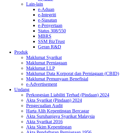
Lain-lain
e-Aduan
e-Integriti
e-Siasatan
e-Penyertaan
Status 308/550
MBRS
SSM BizTrust
Geran R&D
Produk
Maklumat Syarikat
Maklumat Perniagaan
Maklumat LLP
Maklumat Data Korporat dan Perniagaan (CBID)
Maklumat Pemunyaan Benefisial
e-Advertisement
Undang
Perkongsian Liabiliti Terhad (Pindaan) 2024​​​​​​​​​​​​​
Akta Syarikat (Pindaan) 2024​​​​​​​​​​​​
Pengecualian Audit
Harta Alih Kepentingan Bercagar
Akta Suruhanjaya Syarikat Malaysia
Akta Syarikat 2016
Akta Skim Kepentingan
Akta Pendaftaran Perniagaan 1956