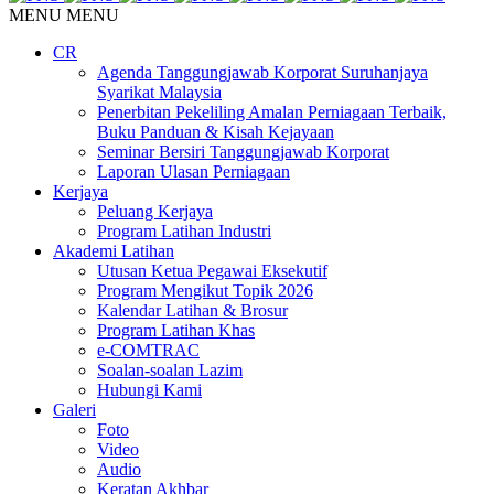
MENU
MENU
CR
Agenda Tanggungjawab Korporat Suruhanjaya
Syarikat Malaysia
Penerbitan Pekeliling Amalan Perniagaan Terbaik,
Buku Panduan & Kisah Kejayaan
Seminar Bersiri Tanggungjawab Korporat
Laporan Ulasan Perniagaan
Kerjaya
Peluang Kerjaya
Program Latihan Industri
Akademi Latihan
Utusan Ketua Pegawai Eksekutif
Program Mengikut Topik 2026
Kalendar Latihan & Brosur
Program Latihan Khas
e-COMTRAC
Soalan-soalan Lazim
Hubungi Kami
Galeri
Foto
Video
Audio
Keratan Akhbar