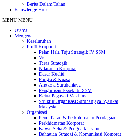
Berita Dalam Talian
Knowledge Hub
MENU
MENU
Utama
Mengenai
Keseluruhan
Profil Korporat
Pelan Hala Tuju Strategik IV SSM
Visi
Teras Strategik
Nilai-nilai Korporat
Dasar Kualiti
Fungsi & Kuasa
Anggota Suruhanjaya
Pengurusan Eksekutif SSM
Ketua Pegawai Maklumat
Struktur Organisasi Suruhanjaya Syarikat
Malaysia
Organisasi
Pendaftaran & Perkhidmatan Perniagaan
Perkhidmatan Korporat
Kawal Selia & Penguatkuasaan
Bahagian Strategi & Komunikasi Korporat