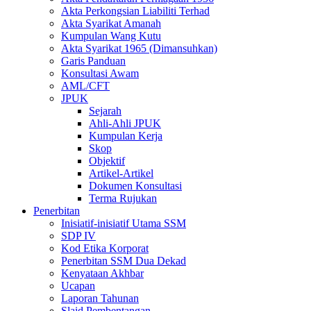
Akta Perkongsian Liabiliti Terhad
Akta Syarikat Amanah
Kumpulan Wang Kutu
Akta Syarikat 1965 (Dimansuhkan)
Garis Panduan
Konsultasi Awam
AML/CFT
JPUK
Sejarah
Ahli-Ahli JPUK
Kumpulan Kerja
Skop
Objektif
Artikel-Artikel
Dokumen Konsultasi
Terma Rujukan
Penerbitan
Inisiatif-inisiatif Utama SSM
SDP IV
Kod Etika Korporat
Penerbitan SSM Dua Dekad
Kenyataan Akhbar
Ucapan
Laporan Tahunan
Slaid Pembentangan