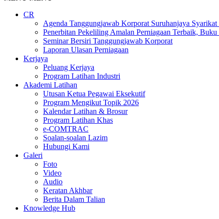
CR
Agenda Tanggungjawab Korporat Suruhanjaya Syarikat
Penerbitan Pekeliling Amalan Perniagaan Terbaik, Buk
Seminar Bersiri Tanggungjawab Korporat
Laporan Ulasan Perniagaan
Kerjaya
Peluang Kerjaya
Program Latihan Industri
Akademi Latihan
Utusan Ketua Pegawai Eksekutif
Program Mengikut Topik 2026
Kalendar Latihan & Brosur
Program Latihan Khas
e-COMTRAC
Soalan-soalan Lazim
Hubungi Kami
Galeri
Foto
Video
Audio
Keratan Akhbar
Berita Dalam Talian
Knowledge Hub