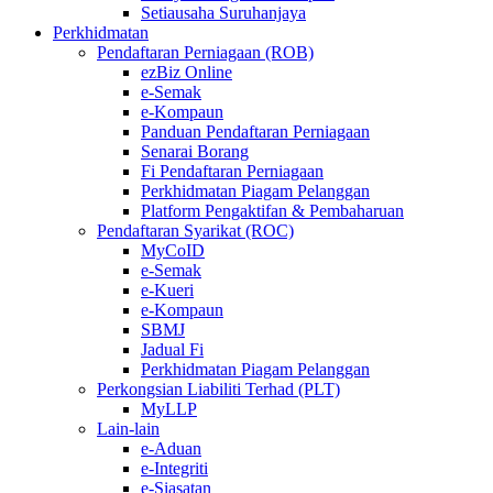
Setiausaha Suruhanjaya
Perkhidmatan
Pendaftaran Perniagaan (ROB)
ezBiz Online
e-Semak
e-Kompaun
Panduan Pendaftaran Perniagaan
Senarai Borang
Fi Pendaftaran Perniagaan
Perkhidmatan Piagam Pelanggan
Platform Pengaktifan & Pembaharuan
Pendaftaran Syarikat (ROC)
MyCoID
e-Semak
e-Kueri
e-Kompaun
SBMJ
Jadual Fi
Perkhidmatan Piagam Pelanggan
Perkongsian Liabiliti Terhad (PLT)
MyLLP
Lain-lain
e-Aduan
e-Integriti
e-Siasatan