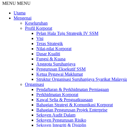
MENU
MENU
Utama
Mengenai
Keseluruhan
Profil Korporat
Pelan Hala Tuju Strategik IV SSM
Visi
Teras Strategik
Nilai-nilai Korporat
Dasar Kualiti
Fungsi & Kuasa
Anggota Suruhanjaya
Pengurusan Eksekutif SSM
Ketua Pegawai Maklumat
Struktur Organisasi Suruhanjaya Syarikat Malaysi
Organisasi
Pendaftaran & Perkhidmatan Perniagaan
Perkhidmatan Korporat
Kawal Selia & Penguatkuasaan
Bahagian Strategi & Komunikasi Korporat
Bahagian Pengurusan Projek Enterprise
Seksyen Audit Dalam
Seksyen Pengurusan Risiko
Seksyen Integriti & Disiplin