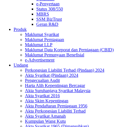
e-Penyertaan
Status 308/550
MBRS
SSM BizTrust
Geran R&D
Produk
Maklumat Syarikat
Maklumat Perniagaan
Maklumat LLP
Maklumat Data Korporat dan Perniagaan (CBID)
Maklumat Pemunyaan Benefisial
e-Advertisement
Undang
Perkongsian Liabiliti Terhad (Pindaan) 2024​​​​​​​​​​​​​
Akta Syarikat (Pindaan) 2024​​​​​​​​​​​​
Pengecualian Audit
Harta Alih Kepentingan Bercagar
Akta Suruhanjaya Syarikat Malaysia
Akta Syarikat 2016
Akta Skim Kepentingan
Akta Pendaftaran Perniagaan 1956
Akta Perkongsian Liabiliti Terhad
Akta Syarikat Amanah
Kumpulan Wang Kutu
Akta Syarikat 1965 (Dimansuhkan)