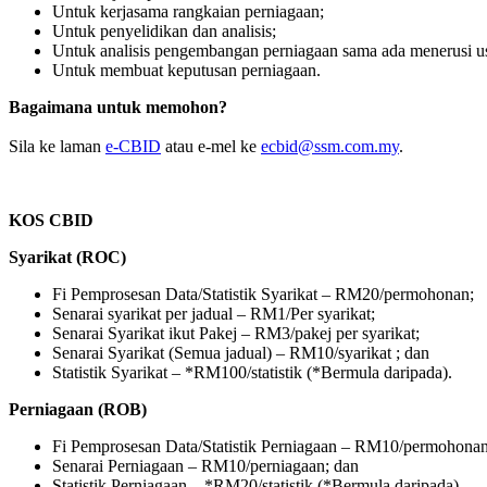
Untuk kerjasama rangkaian perniagaan;
Untuk penyelidikan dan analisis;
Untuk analisis pengembangan perniagaan sa​ma ada menerusi u
Untuk membuat keputusan perniagaan.
Bagaimana untuk memohon?
Sila ke laman
e-CBID
atau e-mel ke
ecbid@ssm.com.my
.
KOS CBID
Syarikat (ROC)
Fi Pemprosesan Data/Statistik Syarikat – RM20/permohonan;
Senarai syarikat per jadual – RM1/Per syarikat;
Senarai Syarikat ikut Pakej – RM3/pakej per syarikat;
Senarai Syarikat (Semua jadual) – RM10/syarikat ; dan
Statistik Syarikat – *RM100/statistik (*Bermula daripada).
Perniagaan (ROB)
Fi Pemprosesan Data/Statistik Perniagaan – RM10/permohonan
Senarai Perniagaan – RM10/perniagaan; dan
Statistik Perniagaan –​ *RM20/statistik (*Bermula daripada).