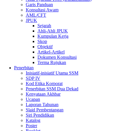
Garis Panduan
Konsultasi Awam
AML/CFT
JPUK
Sejarah
Ahli-Ahli JPUK
Kumpulan Kerja
Skop
Objektif
Artikel-Artikel
Dokumen Konsultasi
Terma Rujukan
Penerbitan
Inisiatif-inisiatif Utama SSM
SDP IV
Kod Etika Korporat
Penerbitan SSM Dua Dekad
Kenyataan Akhbar
Ucapan
Laporan Tahunan
Slaid Pembentangan
Siri Pendidikan
Katalog
Poster
Booklet