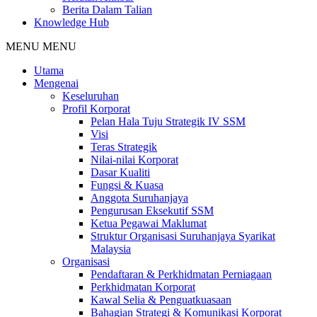
Berita Dalam Talian
Knowledge Hub
MENU
MENU
Utama
Mengenai
Keseluruhan
Profil Korporat
Pelan Hala Tuju Strategik IV SSM
Visi
Teras Strategik
Nilai-nilai Korporat
Dasar Kualiti
Fungsi & Kuasa
Anggota Suruhanjaya
Pengurusan Eksekutif SSM
Ketua Pegawai Maklumat
Struktur Organisasi Suruhanjaya Syarikat
Malaysia
Organisasi
Pendaftaran & Perkhidmatan Perniagaan
Perkhidmatan Korporat
Kawal Selia & Penguatkuasaan
Bahagian Strategi & Komunikasi Korporat