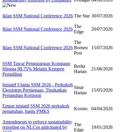
Iklan SSM National Conference 2026
The Star
30/07/2026
The
Iklan SSM National Conference 2026
20/07/2026
Edge
​​The
Iklan SSM National Conference 2026
Borneo
15/07/2026
Post​
SSM Tawar Pengurangan Kompaun
Berita
Hingga 98.75% Melalui Kempen
21/06/2026
Harian
Pemulihan
Inisiatif Utama SSM 2026 - Perkukuh
Sinar
Ekosistem Perniagaan, Tingkatkan
15/05/2026
Harian
Pematuhan Korporat
Empat inisiatif SSM 2026 perkukuh
Kosmo
04/04/2026
pematuhan, bantu PMKS
Amendments to enforce sustainability
The
reporting on NLCos anticipated by
19/01/2026
Edge