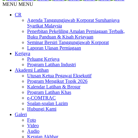
MENU
MENU
CR
Agenda Tanggungjawab Korporat Suruhanjaya
Syarikat Malaysia
Penerbitan Pekeliling Amalan Perniagaan Terbaik,
Buku Panduan & Kisah Kejayaan
Seminar Bersiri Tanggungjawab Korporat
Laporan Ulasan Perniagaan
Kerjaya
Peluang Kerjaya
Program Latihan Industri
Akademi Latihan
Utusan Ketua Pegawai Eksekutif
Program Mengikut Topik 2026
Kalendar Latihan & Brosur
Program Latihan Khas
e-COMTRAC
Soalan-soalan Lazim
Hubungi Kami
Galeri
Foto
Video
Audio
Keratan Akhbar