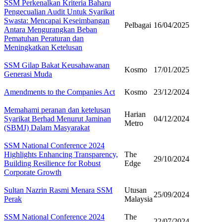
SSM Perkenalkan Kriteria Baharu
Pengecualian Audit Untuk Syarikat
Swasta: Mencapai Keseimbangan
Pelbagai
16/04/2025
Antara Mengurangkan Beban
Pematuhan Peraturan dan
Meningkatkan Ketelusan
SSM Gilap Bakat Keusahawanan
Kosmo
17/01/2025
Generasi Muda
Amendments to the Companies Act
Kosmo
23/12/2024
Memahami peranan dan ketelusan
Harian
Syarikat Berhad Menurut Jaminan
04/12/2024
Metro
(SBMJ) Dalam Masyarakat
SSM National Conference 2024
Highlights Enhancing Transparency,
The
29/10/2024
Building Resilience for Robust
Edge
Corporate Growth
Sultan Nazrin Rasmi Menara SSM
Utusan
25/09/2024
Perak
Malaysia
SSM National Conference 2024
The
22/07/2024