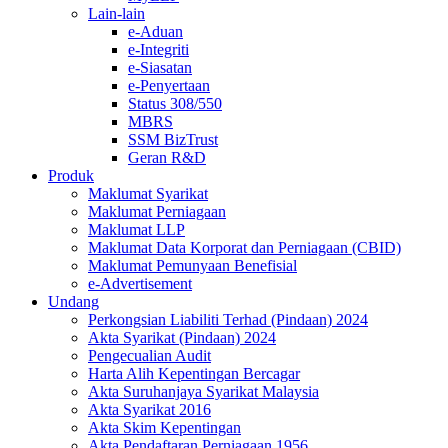
Lain-lain
e-Aduan
e-Integriti
e-Siasatan
e-Penyertaan
Status 308/550
MBRS
SSM BizTrust
Geran R&D
Produk
Maklumat Syarikat
Maklumat Perniagaan
Maklumat LLP
Maklumat Data Korporat dan Perniagaan (CBID)
Maklumat Pemunyaan Benefisial
e-Advertisement
Undang
Perkongsian Liabiliti Terhad (Pindaan) 2024​​​​​​​​​​​​​
Akta Syarikat (Pindaan) 2024​​​​​​​​​​​​
Pengecualian Audit
Harta Alih Kepentingan Bercagar
Akta Suruhanjaya Syarikat Malaysia
Akta Syarikat 2016
Akta Skim Kepentingan
Akta Pendaftaran Perniagaan 1956