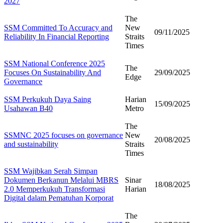
2027
The
SSM Committed To Accuracy and
New
09/11/2025
Reliability In Financial Reporting
Straits
Times
SSM National Conference 2025
The
Focuses On Sustainability And
29/09/2025
Edge
Governance
SSM Perkukuh Daya Saing
Harian
15/09/2025
Usahawan B40
Metro
The
SSMNC 2025 focuses on governance
New
20/08/2025
and sustainability
Straits
Times
SSM Wajibkan Serah Simpan
Dokumen Berkanun Melalui MBRS
Sinar
18/08/2025
2.0 Memperkukuh Transformasi
Harian
Digital dalam Pematuhan Korporat
​​The