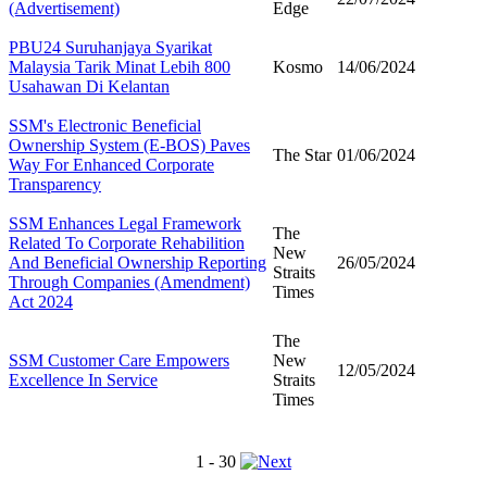
(Advertisement)
Edge
PBU24 Suruhanjaya Syarikat
Malaysia Tarik Minat Lebih 800
Kosmo
14/06/2024
Usahawan Di Kelantan
SSM's Electronic Beneficial
Ownership System (E-BOS) Paves
The Star
01/06/2024
Way For Enhanced Corporate
Transparency
SSM Enhances Legal Framework
The
Related To Corporate Rehabilition
New
And Beneficial Ownership Reporting
26/05/2024
Straits
Through Companies (Amendment)
Times
Act 2024
The
SSM Customer Care Empowers
New
12/05/2024
Excellence In Service
Straits
Times
1 - 30