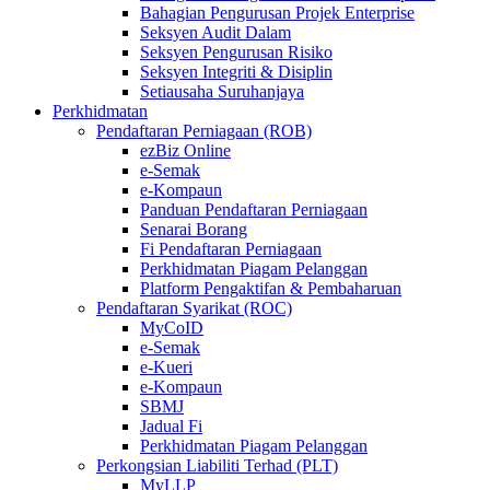
Bahagian Pengurusan Projek Enterprise
Seksyen Audit Dalam
Seksyen Pengurusan Risiko
Seksyen Integriti & Disiplin
Setiausaha Suruhanjaya
Perkhidmatan
Pendaftaran Perniagaan (ROB)
ezBiz Online
e-Semak
e-Kompaun
Panduan Pendaftaran Perniagaan
Senarai Borang
Fi Pendaftaran Perniagaan
Perkhidmatan Piagam Pelanggan
Platform Pengaktifan & Pembaharuan
Pendaftaran Syarikat (ROC)
MyCoID
e-Semak
e-Kueri
e-Kompaun
SBMJ
Jadual Fi
Perkhidmatan Piagam Pelanggan
Perkongsian Liabiliti Terhad (PLT)
MyLLP