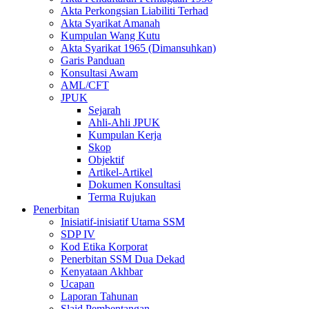
Akta Perkongsian Liabiliti Terhad
Akta Syarikat Amanah
Kumpulan Wang Kutu
Akta Syarikat 1965 (Dimansuhkan)
Garis Panduan
Konsultasi Awam
AML/CFT
JPUK
Sejarah
Ahli-Ahli JPUK
Kumpulan Kerja
Skop
Objektif
Artikel-Artikel
Dokumen Konsultasi
Terma Rujukan
Penerbitan
Inisiatif-inisiatif Utama SSM
SDP IV
Kod Etika Korporat
Penerbitan SSM Dua Dekad
Kenyataan Akhbar
Ucapan
Laporan Tahunan
Slaid Pembentangan