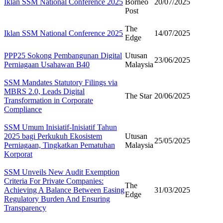
Iklan SSM National Conference 2025
Borneo
20/07/2025
Post​
The
Iklan SSM National Conference 2025
14/07/2025
Edge
PPP25 Sokong Pembangunan Digital
Utusan
23/06/2025
Perniagaan Usahawan B40
Malaysia
SSM Mandates Statutory Filings via
MBRS 2.0, Leads Digital
The Star
20/06/2025
Transformation in Corporate
Compliance
SSM Umum Inisiatif-Inisiatif Tahun
2025 bagi Perkukuh Ekosistem
Utusan
25/05/2025
Perniagaan, Tingkatkan Pematuhan
Malaysia
Korporat
SSM Unveils New Audit Exemption
Criteria For Private Companies:
The
Achieving A Balance Between Easing
31/03/2025
Edge
Regulatory Burden And Ensuring
Transparency