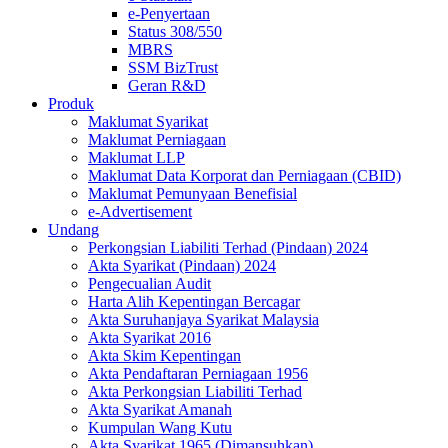
e-Penyertaan
Status 308/550
MBRS
SSM BizTrust
Geran R&D
Produk
Maklumat Syarikat
Maklumat Perniagaan
Maklumat LLP
Maklumat Data Korporat dan Perniagaan (CBID)
Maklumat Pemunyaan Benefisial
e-Advertisement
Undang
Perkongsian Liabiliti Terhad (Pindaan) 2024​​​​​​​​​​​​​
Akta Syarikat (Pindaan) 2024​​​​​​​​​​​​
Pengecualian Audit
Harta Alih Kepentingan Bercagar
Akta Suruhanjaya Syarikat Malaysia
Akta Syarikat 2016
Akta Skim Kepentingan
Akta Pendaftaran Perniagaan 1956
Akta Perkongsian Liabiliti Terhad
Akta Syarikat Amanah
Kumpulan Wang Kutu
Akta Syarikat 1965 (Dimansuhkan)