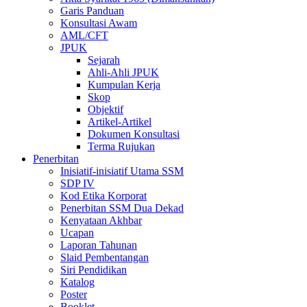
Garis Panduan
Konsultasi Awam
AML/CFT
JPUK
Sejarah
Ahli-Ahli JPUK
Kumpulan Kerja
Skop
Objektif
Artikel-Artikel
Dokumen Konsultasi
Terma Rujukan
Penerbitan
Inisiatif-inisiatif Utama SSM
SDP IV
Kod Etika Korporat
Penerbitan SSM Dua Dekad
Kenyataan Akhbar
Ucapan
Laporan Tahunan
Slaid Pembentangan
Siri Pendidikan
Katalog
Poster
Booklet