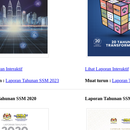
n Int​eraktif​
Lihat La​poran Int​eraktif​
n :
Laporan Tahunan SSM 2023
Muat turun :
Laporan 
Tahunan SSM 2020
Laporan Tahunan SS