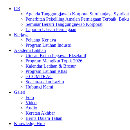
CR
Agenda Tanggungjawab Korporat Suruhanjaya Syarikat
Penerbitan Pekeliling Amalan Perniagaan Terbaik, Buk
Seminar Bersiri Tanggungjawab Korporat
Laporan Ulasan Perniagaan
Kerjaya
Peluang Kerjaya
Program Latihan Industri
Akademi Latihan
Utusan Ketua Pegawai Eksekutif
Program Mengikut Topik 2026
Kalendar Latihan & Brosur
Program Latihan Khas
e-COMTRAC
Soalan-soalan Lazim
Hubungi Kami
Galeri
Foto
Video
Audio
Keratan Akhbar
Berita Dalam Talian
Knowledge Hub