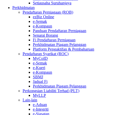
Setiausaha Suruhanjaya
Perkhidmatan
Pendaftaran Perniagaan (ROB)
ezBiz Online
e-Semak
e-Kompaun
Panduan Pendaftaran Perniagaan
Senarai Borang
Fi Pendaftaran Perniagaan
Perkhidmatan Piagam Pelanggan
Platform Pengaktifan & Pembaharuan
Pendaftaran Syarikat (ROC)
MyCoID
e-Semak
e-Kueri
e-Kompaun
SBMJ
Jadual Fi
Perkhidmatan Piagam Pelanggan
Perkongsian Liabiliti Terhad (PLT)
MyLLP
Lain-lain
e-Aduan
e-Integriti
e-Siasatan