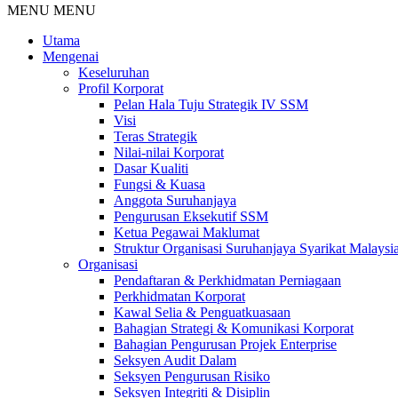
MENU
MENU
Utama
Mengenai
Keseluruhan
Profil Korporat
Pelan Hala Tuju Strategik IV SSM
Visi
Teras Strategik
Nilai-nilai Korporat
Dasar Kualiti
Fungsi & Kuasa
Anggota Suruhanjaya
Pengurusan Eksekutif SSM
Ketua Pegawai Maklumat
Struktur Organisasi Suruhanjaya Syarikat Malaysi
Organisasi
Pendaftaran & Perkhidmatan Perniagaan
Perkhidmatan Korporat
Kawal Selia & Penguatkuasaan
Bahagian Strategi & Komunikasi Korporat
Bahagian Pengurusan Projek Enterprise
Seksyen Audit Dalam
Seksyen Pengurusan Risiko
Seksyen Integriti & Disiplin