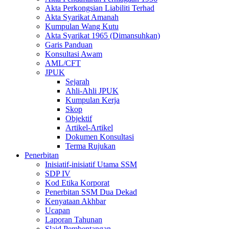
Akta Perkongsian Liabiliti Terhad
Akta Syarikat Amanah
Kumpulan Wang Kutu
Akta Syarikat 1965 (Dimansuhkan)
Garis Panduan
Konsultasi Awam
AML/CFT
JPUK
Sejarah
Ahli-Ahli JPUK
Kumpulan Kerja
Skop
Objektif
Artikel-Artikel
Dokumen Konsultasi
Terma Rujukan
Penerbitan
Inisiatif-inisiatif Utama SSM
SDP IV
Kod Etika Korporat
Penerbitan SSM Dua Dekad
Kenyataan Akhbar
Ucapan
Laporan Tahunan
Slaid Pembentangan