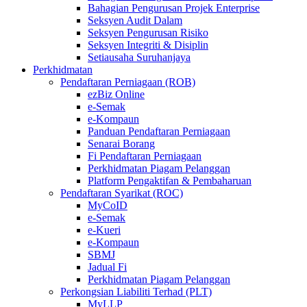
Bahagian Pengurusan Projek Enterprise
Seksyen Audit Dalam
Seksyen Pengurusan Risiko
Seksyen Integriti & Disiplin
Setiausaha Suruhanjaya
Perkhidmatan
Pendaftaran Perniagaan (ROB)
ezBiz Online
e-Semak
e-Kompaun
Panduan Pendaftaran Perniagaan
Senarai Borang
Fi Pendaftaran Perniagaan
Perkhidmatan Piagam Pelanggan
Platform Pengaktifan & Pembaharuan
Pendaftaran Syarikat (ROC)
MyCoID
e-Semak
e-Kueri
e-Kompaun
SBMJ
Jadual Fi
Perkhidmatan Piagam Pelanggan
Perkongsian Liabiliti Terhad (PLT)
MyLLP