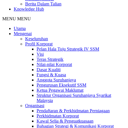
Berita Dalam Talian
Knowledge Hub
MENU
MENU
Utama
Mengenai
Keseluruhan
Profil Korporat
Pelan Hala Tuju Strategik IV SSM
Visi
Teras Strategik
Nilai-nilai Korporat
Dasar Kualiti
Fungsi & Kuasa
Anggota Suruhanjaya
Pengurusan Eksekutif SSM
Ketua Pegawai Maklumat
Struktur Organisasi Suruhanjaya Syarikat
Malaysia
Organisasi
Pendaftaran & Perkhidmatan Perniagaan
Perkhidmatan Korporat
Kawal Selia & Penguatkuasaan
Bahagian Strategi & Komunikasi Korporat