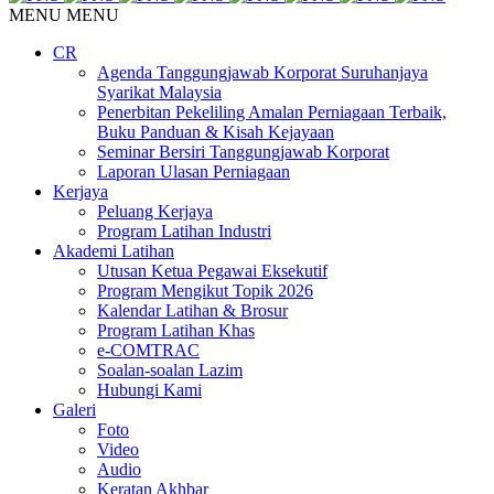
MENU
MENU
CR
Agenda Tanggungjawab Korporat Suruhanjaya
Syarikat Malaysia
Penerbitan Pekeliling Amalan Perniagaan Terbaik,
Buku Panduan & Kisah Kejayaan
Seminar Bersiri Tanggungjawab Korporat
Laporan Ulasan Perniagaan
Kerjaya
Peluang Kerjaya
Program Latihan Industri
Akademi Latihan
Utusan Ketua Pegawai Eksekutif
Program Mengikut Topik 2026
Kalendar Latihan & Brosur
Program Latihan Khas
e-COMTRAC
Soalan-soalan Lazim
Hubungi Kami
Galeri
Foto
Video
Audio
Keratan Akhbar