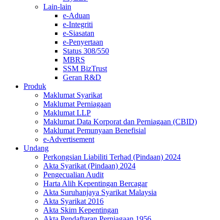
Lain-lain
e-Aduan
e-Integriti
e-Siasatan
e-Penyertaan
Status 308/550
MBRS
SSM BizTrust
Geran R&D
Produk
Maklumat Syarikat
Maklumat Perniagaan
Maklumat LLP
Maklumat Data Korporat dan Perniagaan (CBID)
Maklumat Pemunyaan Benefisial
e-Advertisement
Undang
Perkongsian Liabiliti Terhad (Pindaan) 2024​​​​​​​​​​​​​
Akta Syarikat (Pindaan) 2024​​​​​​​​​​​​
Pengecualian Audit
Harta Alih Kepentingan Bercagar
Akta Suruhanjaya Syarikat Malaysia
Akta Syarikat 2016
Akta Skim Kepentingan
Akta Pendaftaran Perniagaan 1956