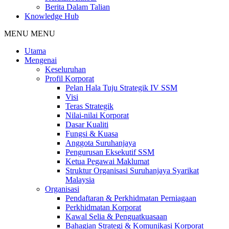
Berita Dalam Talian
Knowledge Hub
MENU
MENU
Utama
Mengenai
Keseluruhan
Profil Korporat
Pelan Hala Tuju Strategik IV SSM
Visi
Teras Strategik
Nilai-nilai Korporat
Dasar Kualiti
Fungsi & Kuasa
Anggota Suruhanjaya
Pengurusan Eksekutif SSM
Ketua Pegawai Maklumat
Struktur Organisasi Suruhanjaya Syarikat
Malaysia
Organisasi
Pendaftaran & Perkhidmatan Perniagaan
Perkhidmatan Korporat
Kawal Selia & Penguatkuasaan
Bahagian Strategi & Komunikasi Korporat