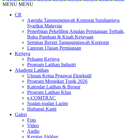
MENU
MENU
CR
Agenda Tanggungjawab Korporat Suruhanjaya
Syarikat Malaysia
Penerbitan Pekeliling Amalan Perniagaan Terbaik,
Buku Panduan & Kisah Kejayaan
Seminar Bersiri Tanggungjawab Korporat
Laporan Ulasan Perniagaan
Kerjaya
Peluang Kerjaya
Program Latihan Industri
Akademi Latihan
Utusan Ketua Pegawai Eksekutif
Program Mengikut Topik 2026
Kalendar Latihan & Brosur
Program Latihan Khas
e-COMTRAC
Soalan-soalan Lazim
Hubungi Kami
Galeri
Foto
Video
Audio
Keratan Akhbar