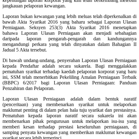
kepentingan laporan korporat yang kini telah berkembang melebihi
jangkauan pelaporan kewangan.
Laporan bukan kewangan yang lebih meluas telah diperkenalkan di
bawah Akta Syarikat 2016 yang baharu sebagai Laporan Ulasan
Perniagaan. Seksyen 253(3) Akta Syarikat 2016 menetapkan
bahawa Laporan Ulasan Perniagaan akan menjadi sebahagian
daripada laporan pengarah-pengarah dan kandungannya
mengandungi perkara yang telah dinyatakan dalam Bahagian II
Jadual 5 Akta tersebut.
Di bawah undang-undang, penyerahan Laporan Ulasan Perniagaan
kepada Pendaftar adalah secara sukarela. Bagi menggalakkan
pematuhan syarikat terhadap kaedah pelaporan korporat yang baru
ini, SSM telah menerbitkan Pekeliling Amalan Perniagaan Terbaik
(BBPC) 6/2017 bagi Laporan Ulasan Perniagaan: Panduan
Penzahiran dan Pelaporan.
Laporan Ulasan Perniagaan adalah dalam bentuk naratif
(penceritaan) yang membenarkan syarikat untuk melaporkan
maklumat penting di dalam pelan hala tuju syarikat dan prestasinya.
Pematuhan kepada laporan naratif secara sukarela ini akan
membenarkan pihak pengurusan untuk melaporkan isu-isu yang
memberi kesan terhadap prestasi keseluruhan perniagaaan, di
samping penyata kewangan yang memberikan maklumat kewangan
syarikat secara lebih terperinci.