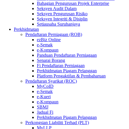
Bahagian Pengurusan Projek Enterprise
Seksyen Audit Dalam
Seksyen Pengurusan Risiko
Seksyen Integriti & Disiplin
Setiausaha Suruhanjaya
Perkhidmatan
Pendaftaran Perniagaan (ROB)
ezBiz Online
e-Semak
e-Kompaun
Panduan Pendaftaran Perniagaan
Senarai Borang
Fi Pendaftaran Perniagaan
Perkhidmatan Piagam Pelanggan
Platform Pengaktifan & Pembaharuan
Pendaftaran Syarikat (ROC)
MyCoID
e-Semak
e-Kueri
e-Kompaun
SBMJ
Jadual Fi
Perkhidmatan Piagam Pelanggan
Perkongsian Liabiliti Terhad (PLT)
MyLLP