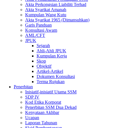
Akta Perkongsian Liabiliti Terhad
Akta Syarikat Amanah
Kumpulan Wang Kutu
Akta Syarikat 1965 (Dimansuhkan)
Garis Panduan
Konsultasi Awam
AML/CFT
JPUK
Sejarah
Ahli-Ahli JPUK
Kumpulan Kerja
Skop
Objektif
Artikel-Artikel
Dokumen Konsultasi
Terma Rujukan
Penerbitan
Inisiatif-inisiatif Utama SSM
SDP IV
Kod Etika Korporat
Penerbitan SSM Dua Dekad
Kenyataan Akhbar
Ucapan
Laporan Tahunan
Slaid Pembentangan