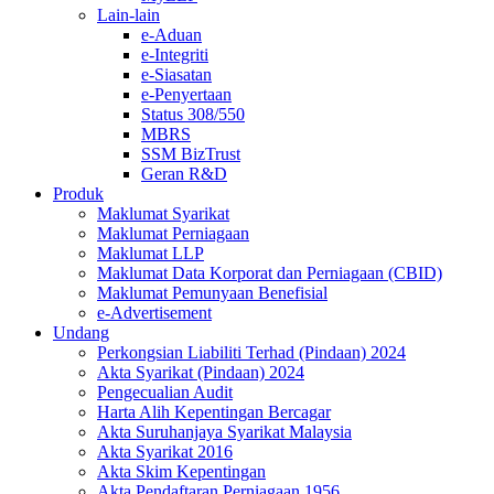
Lain-lain
e-Aduan
e-Integriti
e-Siasatan
e-Penyertaan
Status 308/550
MBRS
SSM BizTrust
Geran R&D
Produk
Maklumat Syarikat
Maklumat Perniagaan
Maklumat LLP
Maklumat Data Korporat dan Perniagaan (CBID)
Maklumat Pemunyaan Benefisial
e-Advertisement
Undang
Perkongsian Liabiliti Terhad (Pindaan) 2024​​​​​​​​​​​​​
Akta Syarikat (Pindaan) 2024​​​​​​​​​​​​
Pengecualian Audit
Harta Alih Kepentingan Bercagar
Akta Suruhanjaya Syarikat Malaysia
Akta Syarikat 2016
Akta Skim Kepentingan
Akta Pendaftaran Perniagaan 1956