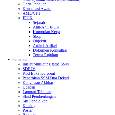
Garis Panduan
Konsultasi Awam
AML/CFT
JPUK
Sejarah
Ahli-Ahli JPUK
Kumpulan Kerja
Skop
Objektif
Artikel-Artikel
Dokumen Konsultasi
Terma Rujukan
Penerbitan
Inisiatif-inisiatif Utama SSM
SDP IV
Kod Etika Korporat
Penerbitan SSM Dua Dekad
Kenyataan Akhbar
Ucapan
Laporan Tahunan
Slaid Pembentangan
Siri Pendidikan
Katalog
Poster
Booklet