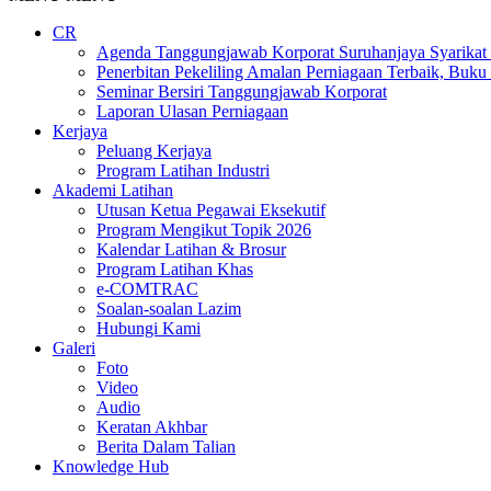
CR
Agenda Tanggungjawab Korporat Suruhanjaya Syarikat
Penerbitan Pekeliling Amalan Perniagaan Terbaik, Buk
Seminar Bersiri Tanggungjawab Korporat
Laporan Ulasan Perniagaan
Kerjaya
Peluang Kerjaya
Program Latihan Industri
Akademi Latihan
Utusan Ketua Pegawai Eksekutif
Program Mengikut Topik 2026
Kalendar Latihan & Brosur
Program Latihan Khas
e-COMTRAC
Soalan-soalan Lazim
Hubungi Kami
Galeri
Foto
Video
Audio
Keratan Akhbar
Berita Dalam Talian
Knowledge Hub