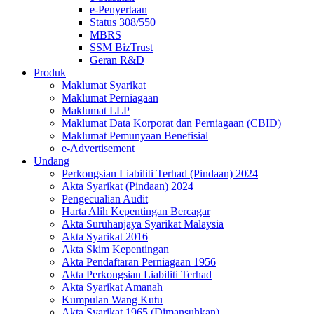
e-Penyertaan
Status 308/550
MBRS
SSM BizTrust
Geran R&D
Produk
Maklumat Syarikat
Maklumat Perniagaan
Maklumat LLP
Maklumat Data Korporat dan Perniagaan (CBID)
Maklumat Pemunyaan Benefisial
e-Advertisement
Undang
Perkongsian Liabiliti Terhad (Pindaan) 2024​​​​​​​​​​​​​
Akta Syarikat (Pindaan) 2024​​​​​​​​​​​​
Pengecualian Audit
Harta Alih Kepentingan Bercagar
Akta Suruhanjaya Syarikat Malaysia
Akta Syarikat 2016
Akta Skim Kepentingan
Akta Pendaftaran Perniagaan 1956
Akta Perkongsian Liabiliti Terhad
Akta Syarikat Amanah
Kumpulan Wang Kutu
Akta Syarikat 1965 (Dimansuhkan)