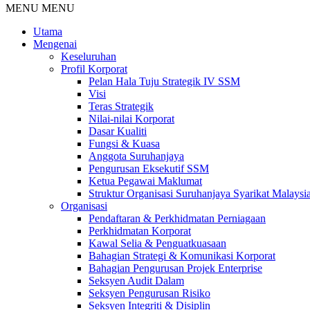
MENU
MENU
Utama
Mengenai
Keseluruhan
Profil Korporat
Pelan Hala Tuju Strategik IV SSM
Visi
Teras Strategik
Nilai-nilai Korporat
Dasar Kualiti
Fungsi & Kuasa
Anggota Suruhanjaya
Pengurusan Eksekutif SSM
Ketua Pegawai Maklumat
Struktur Organisasi Suruhanjaya Syarikat Malaysi
Organisasi
Pendaftaran & Perkhidmatan Perniagaan
Perkhidmatan Korporat
Kawal Selia & Penguatkuasaan
Bahagian Strategi & Komunikasi Korporat
Bahagian Pengurusan Projek Enterprise
Seksyen Audit Dalam
Seksyen Pengurusan Risiko
Seksyen Integriti & Disiplin