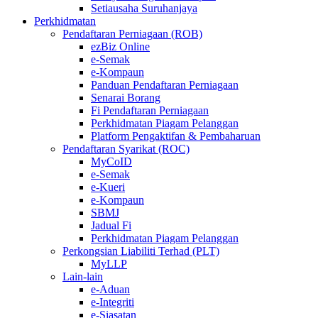
Setiausaha Suruhanjaya
Perkhidmatan
Pendaftaran Perniagaan (ROB)
ezBiz Online
e-Semak
e-Kompaun
Panduan Pendaftaran Perniagaan
Senarai Borang
Fi Pendaftaran Perniagaan
Perkhidmatan Piagam Pelanggan
Platform Pengaktifan & Pembaharuan
Pendaftaran Syarikat (ROC)
MyCoID
e-Semak
e-Kueri
e-Kompaun
SBMJ
Jadual Fi
Perkhidmatan Piagam Pelanggan
Perkongsian Liabiliti Terhad (PLT)
MyLLP
Lain-lain
e-Aduan
e-Integriti
e-Siasatan